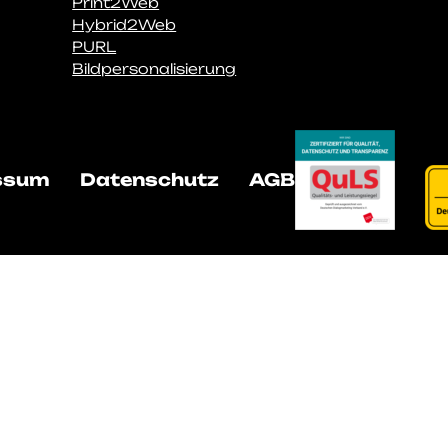
Print2Web
Hybrid2Web
PURL
Bildpersonalisierung
ssum
Datenschutz
AGB